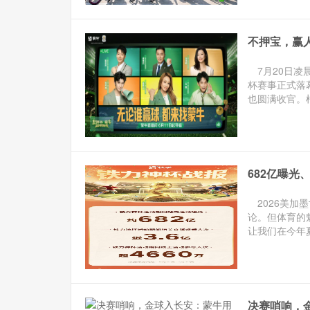
不押宝，赢
7月20日凌
杯赛事正式落
也圆满收官。根.
682亿曝光
2026美加
论。但体育的
让我们在今年夏
决赛哨响，