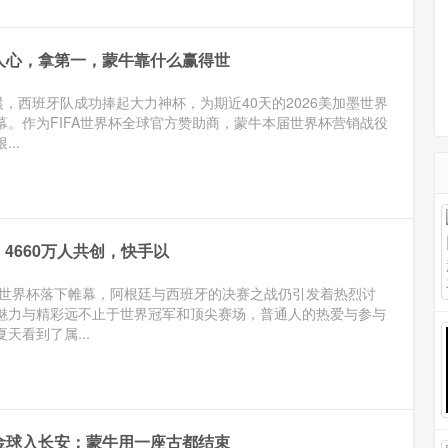
人心，拿第一，蒙牛靠什么赢得世
晨，西班牙队成功捧起大力神杯，为期近40天的2026美加墨世界
幕。作为FIFA世界杯全球官方赞助商，蒙牛本届世界杯营销战役
..
、 4660万人共创，快手以
墨世界杯落下帷幕，阿根廷与西班牙的决赛之战仍引发着热烈讨
魅力与精彩远不止于世界冠军和顶尖赛场，普通人的热爱与参与
天看到了属...
金球入长安：蒙牛用一座古都结束