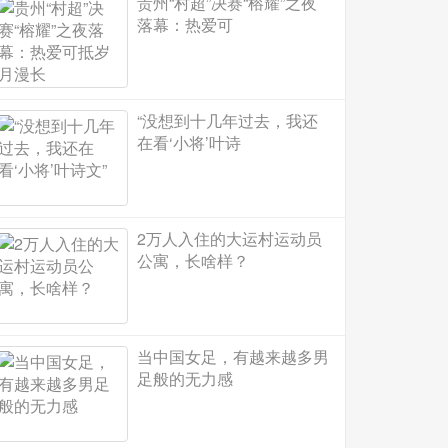
贵州“村超”决赛“榕耀”之夜
落幕：热爱可
“没想到十几年过去，我还
在看‘小将’叶诗
2万人入住的大运村运动员
公寓，长啥样？
当中国女足，有越来越多男
足般的无力感