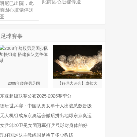
此前因心脏骤停送
足球赛事
2008年龄段男足国
【解码大运会】成都大
东亚超级联赛公布2025-2026赛季分
德班世乒赛：中国队男女单十人出战悉数晋级
无人机组成东京奥运会徽后拼出地球东京奥运
女乒3比0卫冕女团冠军打乒乓球对身体的好
现任国足队主教练国足换了多少教练