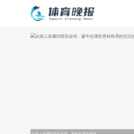
从线上直播到西安金球，蒙牛拉满世界杯