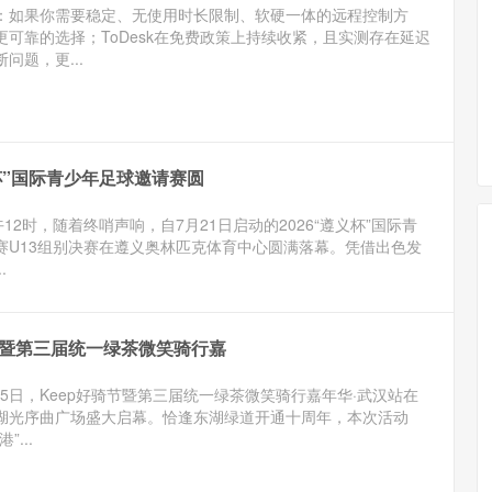
如果你需要稳定、无使用时长限制、软硬一体的远程控制方
更可靠的选择；ToDesk在免费政策上持续收紧，且实测存在延迟
问题，更...
义杯”国际青少年足球邀请赛圆
12时，随着终哨声响，自7月21日启动的2026“遵义杯”国际青
赛U13组别决赛在遵义奥林匹克体育中心圆满落幕。凭借出色发
.
节暨第三届统一绿茶微笑骑行嘉
25日，Keep好骑节暨第三届统一绿茶微笑骑行嘉年华·武汉站在
湖光序曲广场盛大启幕。恰逢东湖绿道开通十周年，本次活动
...